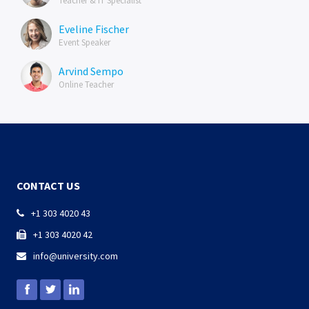
Teacher & IT Specialist
Eveline Fischer
Event Speaker
Arvind Sempo
Online Teacher
CONTACT US
+1 303 4020 43

+1 303 4020 42

info@university.com
