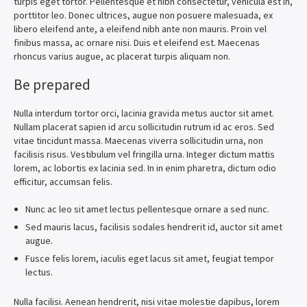
turpis eget tortor. Pellentesque et nibh consectetur, vehicula est in,
porttitor leo. Donec ultrices, augue non posuere malesuada, ex
libero eleifend ante, a eleifend nibh ante non mauris. Proin vel
finibus massa, ac ornare nisi. Duis et eleifend est. Maecenas
rhoncus varius augue, ac placerat turpis aliquam non.
Be prepared
Nulla interdum tortor orci, lacinia gravida metus auctor sit amet.
Nullam placerat sapien id arcu sollicitudin rutrum id ac eros. Sed
vitae tincidunt massa. Maecenas viverra sollicitudin urna, non
facilisis risus. Vestibulum vel fringilla urna. Integer dictum mattis
lorem, ac lobortis ex lacinia sed. In in enim pharetra, dictum odio
efficitur, accumsan felis.
Nunc ac leo sit amet lectus pellentesque ornare a sed nunc.
Sed mauris lacus, facilisis sodales hendrerit id, auctor sit amet
augue.
Fusce felis lorem, iaculis eget lacus sit amet, feugiat tempor
lectus.
Nulla facilisi. Aenean hendrerit, nisi vitae molestie dapibus, lorem