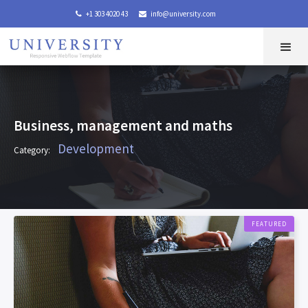
+1 303 4020 43
info@university.com


Business, management and maths
Development
Category:
FEATURED